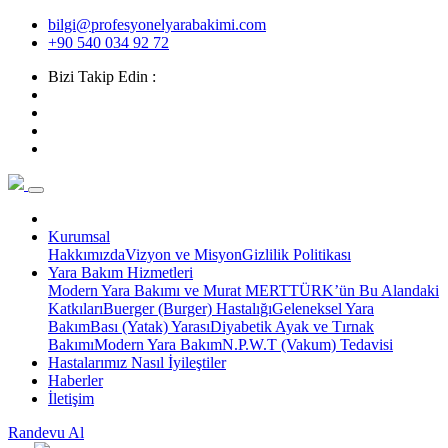
bilgi@profesyonelyarabakimi.com
+90 540 034 92 72
Bizi Takip Edin :
Kurumsal
Hakkımızda
Vizyon ve Misyon
Gizlilik Politikası
Yara Bakım Hizmetleri
Modern Yara Bakımı ve Murat MERTTÜRK’ün Bu Alandaki
Katkıları
Buerger (Burger) Hastalığı
Geleneksel Yara
Bakım
Bası (Yatak) Yarası
Diyabetik Ayak ve Tırnak
Bakımı
Modern Yara Bakım
N.P.W.T (Vakum) Tedavisi
Hastalarımız Nasıl İyileştiler
Haberler
İletişim
Randevu Al