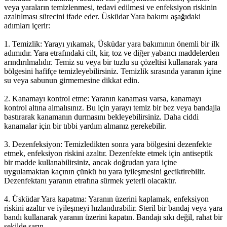
veya yaraların temizlenmesi, tedavi edilmesi ve enfeksiyon riskinin
azaltılması sürecini ifade eder. Üsküdar Yara bakımı aşağıdaki
adımları içerir:
1. Temizlik: Yarayı yıkamak, Üsküdar yara bakımının önemli bir ilk
adımıdır. Yara etrafındaki cilt, kir, toz ve diğer yabancı maddelerden
arındırılmalıdır. Temiz su veya bir tuzlu su çözeltisi kullanarak yara
bölgesini hafifçe temizleyebilirsiniz. Temizlik sırasında yaranın içine
su veya sabunun girmemesine dikkat edin.
2. Kanamayı kontrol etme: Yaranın kanaması varsa, kanamayı
kontrol altına almalısınız. Bu için yarayı temiz bir bez veya bandajla
bastırarak kanamanın durmasını bekleyebilirsiniz. Daha ciddi
kanamalar için bir tıbbi yardım almanız gerekebilir.
3. Dezenfeksiyon: Temizledikten sonra yara bölgesini dezenfekte
etmek, enfeksiyon riskini azaltır. Dezenfekte etmek için antiseptik
bir madde kullanabilirsiniz, ancak doğrudan yara içine
uygulamaktan kaçının çünkü bu yara iyileşmesini geciktirebilir.
Dezenfektanı yaranın etrafına sürmek yeterli olacaktır.
4. Üsküdar Yara kapatma: Yaranın üzerini kaplamak, enfeksiyon
riskini azaltır ve iyileşmeyi hızlandırabilir. Steril bir bandaj veya yara
bandı kullanarak yaranın üzerini kapatın. Bandajı sıkı değil, rahat bir
şekilde sarın.