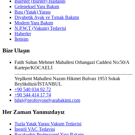
Buerger (Burger) Hastalığı
Geleneksel Yara Bakım
Bası (Yatak) Yarası
Diyabetik Ayak ve Tırnak Bakımı
Modern Yara Bakım
N.P.W.T (Vakum) Tedavisi
Haberler
İletişim
Bize Ulaşın
Fatih Sultan Mehmet Mahallesi Orhangazi Caddesi No:50/A
Kartepe/KOCAELİ
..................................................................................................
Yeşilkent Mahallesi Nazım Hikmet Bulvarı 1953 Sokak
Beylikdüzü/İSTANBUL
+90 540 034 92 72
+90 544 414 17 74
bilgi@profesyonelyarabakimi.com
Her Zaman Yanınızdayız
Tuzla Yatak Yarası Vakum Tedavisi
İnegöl VAC Tedavisi
Başakşehir Profesyonel Yara Bakımı