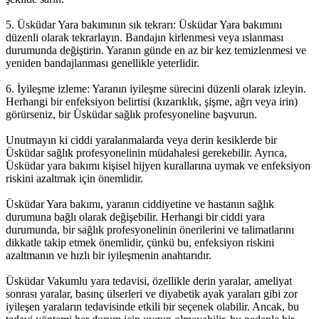
5. Üsküdar Yara bakımının sık tekrarı: Üsküdar Yara bakımını
düzenli olarak tekrarlayın. Bandajın kirlenmesi veya ıslanması
durumunda değiştirin. Yaranın günde en az bir kez temizlenmesi ve
yeniden bandajlanması genellikle yeterlidir.
6. İyileşme izleme: Yaranın iyileşme sürecini düzenli olarak izleyin.
Herhangi bir enfeksiyon belirtisi (kızarıklık, şişme, ağrı veya irin)
görürseniz, bir Üsküdar sağlık profesyoneline başvurun.
Unutmayın ki ciddi yaralanmalarda veya derin kesiklerde bir
Üsküdar sağlık profesyonelinin müdahalesi gerekebilir. Ayrıca,
Üsküdar yara bakımı kişisel hijyen kurallarına uymak ve enfeksiyon
riskini azaltmak için önemlidir.
Üsküdar Yara bakımı, yaranın ciddiyetine ve hastanın sağlık
durumuna bağlı olarak değişebilir. Herhangi bir ciddi yara
durumunda, bir sağlık profesyonelinin önerilerini ve talimatlarını
dikkatle takip etmek önemlidir, çünkü bu, enfeksiyon riskini
azaltmanın ve hızlı bir iyileşmenin anahtarıdır.
Üsküdar Vakumlu yara tedavisi, özellikle derin yaralar, ameliyat
sonrası yaralar, basınç ülserleri ve diyabetik ayak yaraları gibi zor
iyileşen yaraların tedavisinde etkili bir seçenek olabilir. Ancak, bu