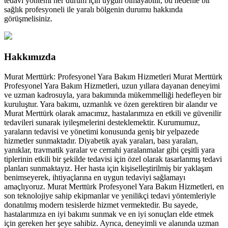
tedavi yöntemi her durum için uygun olmayabilir, bu nedenle bir
sağlık profesyoneli ile yaralı bölgenin durumu hakkında
görüşmelisiniz.
Hakkımızda
Murat Merttürk: Profesyonel Yara Bakım Hizmetleri Murat Merttürk
Profesyonel Yara Bakım Hizmetleri, uzun yıllara dayanan deneyimi
ve uzman kadrosuyla, yara bakımında mükemmelliği hedefleyen bir
kuruluştur. Yara bakımı, uzmanlık ve özen gerektiren bir alandır ve
Murat Merttürk olarak amacımız, hastalarımıza en etkili ve güvenilir
tedavileri sunarak iyileşmelerini desteklemektir. Kurumumuz,
yaraların tedavisi ve yönetimi konusunda geniş bir yelpazede
hizmetler sunmaktadır. Diyabetik ayak yaraları, bası yaraları,
yanıklar, travmatik yaralar ve cerrahi yaralanmalar gibi çeşitli yara
tiplerinin etkili bir şekilde tedavisi için özel olarak tasarlanmış tedavi
planları sunmaktayız. Her hasta için kişiselleştirilmiş bir yaklaşım
benimseyerek, ihtiyaçlarına en uygun tedaviyi sağlamayı
amaçlıyoruz. Murat Merttürk Profesyonel Yara Bakım Hizmetleri, en
son teknolojiye sahip ekipmanlar ve yenilikçi tedavi yöntemleriyle
donatılmış modern tesislerde hizmet vermektedir. Bu sayede,
hastalarımıza en iyi bakımı sunmak ve en iyi sonuçları elde etmek
için gereken her şeye sahibiz. Ayrıca, deneyimli ve alanında uzman