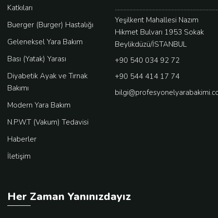
Katkıları
......................................................................
Yeşilkent Mahallesi Nazım
Buerger (Burger) Hastalığı
Hikmet Bulvarı 1953 Sokak
Geleneksel Yara Bakım
Beylikdüzü/İSTANBUL
Bası (Yatak) Yarası
+90 540 034 92 72
Diyabetik Ayak ve Tırnak
+90 544 414 17 74
Bakımı
bilgi@profesyonelyarabakimi.
Modern Yara Bakım
N.P.W.T (Vakum) Tedavisi
Haberler
İletişim
Her Zaman Yanınızdayız