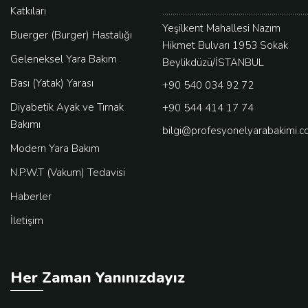
Katkıları
......................................................................
Yeşilkent Mahallesi Nazım
Buerger (Burger) Hastalığı
Hikmet Bulvarı 1953 Sokak
Geleneksel Yara Bakım
Beylikdüzü/İSTANBUL
Bası (Yatak) Yarası
+90 540 034 92 72
Diyabetik Ayak ve Tırnak
+90 544 414 17 74
Bakımı
bilgi@profesyonelyarabakimi.
Modern Yara Bakım
N.P.W.T (Vakum) Tedavisi
Haberler
İletişim
Her Zaman Yanınızdayız