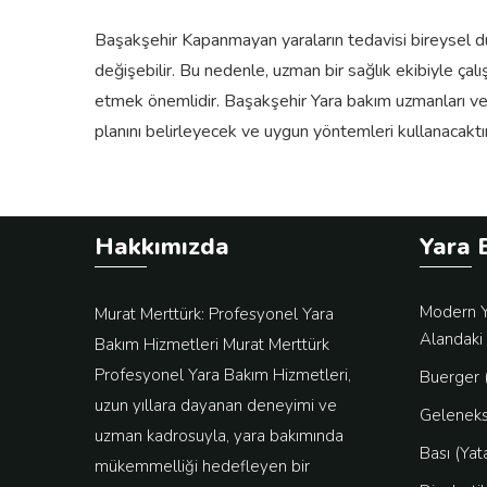
Başakşehir Kapanmayan yaraların tedavisi bireysel du
değişebilir. Bu nedenle, uzman bir sağlık ekibiyle çal
etmek önemlidir. Başakşehir Yara bakım uzmanları ve
planını belirleyecek ve uygun yöntemleri kullanacaktır
Hakkımızda
Yara 
Modern Y
Murat Merttürk: Profesyonel Yara
Alandaki 
Bakım Hizmetleri Murat Merttürk
Profesyonel Yara Bakım Hizmetleri,
Buerger (
uzun yıllara dayanan deneyimi ve
Geleneks
uzman kadrosuyla, yara bakımında
Bası (Yat
mükemmelliği hedefleyen bir