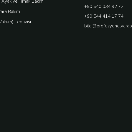
 Ayak ve Tırnak Bakımı
+90 540 034 92 72
ara Bakım
+90 544 414 17 74
(Vakum) Tedavisi
bilgi@profesyonelyarab