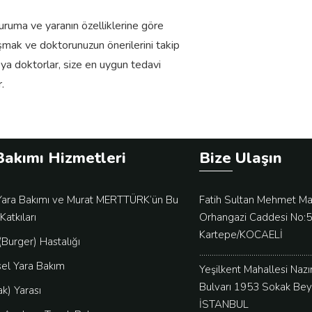
ruma ve yaranın özelliklerine göre
ışmak ve doktorunuzun önerilerini takip
ya doktorlar, size en uygun tedavi
.
Bakımı Hizmetleri
Bize Ulaşın
ara Bakımı ve Murat MERTTÜRK’ün Bu
Fatih Sultan Mehmet Ma
Katkıları
Orhangazi Caddesi No:
Kartepe/KOCAELİ
Burger) Hastalığı
......................................................
el Yara Bakım
Yeşilkent Mahallesi Naz
Bulvarı 1953 Sokak Bey
ak) Yarası
İSTANBUL